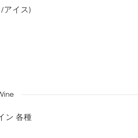
/アイス)
ine
イン 各種